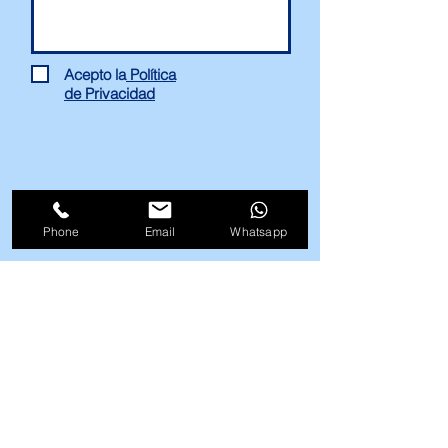
El local siempre ha estado
destinado a actividades
comerciales, siendo su
Acepto la
Política
de Privacidad
último inquilino una joyería.
La zona es de alto tránsito,
lo que asegura un flujo
constante de potenciales
Enviar
clientes. Ubicado en zona
Phone
Email
Whatsapp
de próxima
peatonalización, lo que
hará de este local una
inversión segura que
aumentará se rentabilidad.
El edificio ha sido
943 426 690